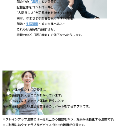
脳の中の
「海馬」
という部位。
記憶全体をコントロールし、
“人間らしさ”を司る機能を持っています。
実は、さまざま​な影響を受けやすい海馬。
加齢・
生活習慣
・メンタルヘルス…
これらは海馬を“萎縮”させ、
記憶力など「認知機能」の低下をもたらします。
しかし、体を動かす生活習慣は
海馬の萎縮を抑えることがわかっています。
BrainUpはブレインアップ運動を行うことで
海馬を萎縮させない生活習慣獲得のサポートをするアプリです。
※ブレインアップ運動とは一定以上の心拍数を伴う、海馬が活性化する運動です。
※ご利用にはウェアラブルデバイス fitbitの着用が必須です。