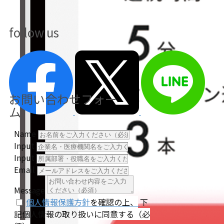
follow us
お問い合わせフォー
ム
Name
Input
Input
Email
Message
個人情報保護方針
を確認の上、
下
記個人情報の取り扱い
に同意する（必